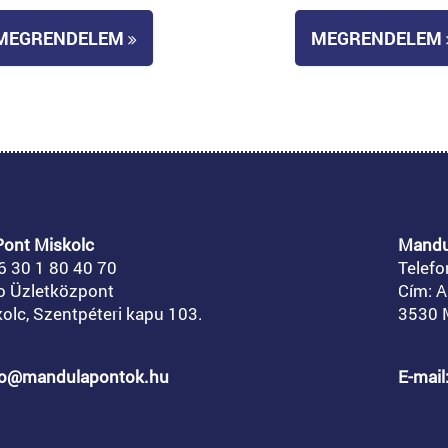
MEGRENDELEM
MEGRENDELEM
ont Miskolc
Mandu
6 30 1 80 40 70
Telefo
o Üzletközpont
Cím: A
olc, Szentpéteri kapu 103.
3530 M
nfo@mandulapontok.hu
E-mai