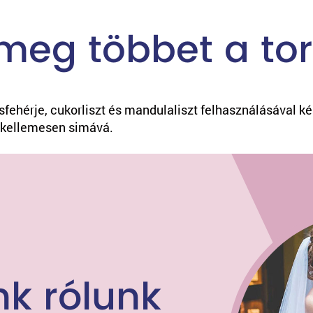
meg többet a tor
fehérje, cukorliszt és mandulaliszt felhasználásával ké
zi kellemesen simává.
k rólunk