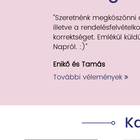
"Szeretnénk megköszönni az
illetve a rendelésfelvételko
korrektséget. Emlékül kül
Napról. :)"
Enikő és Tamás
További vélemények
K