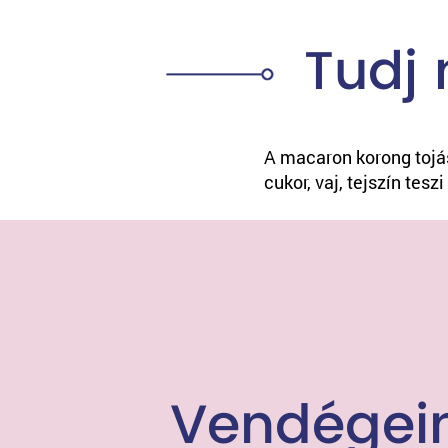
Tudj 
A macaron korong tojás
cukor, vaj, tejszín tes
Vendégein