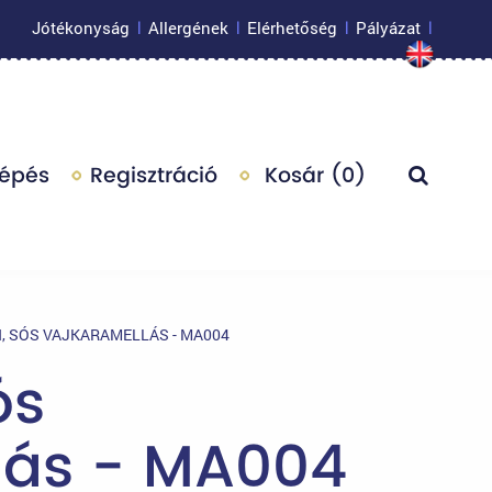
Jótékonyság
Allergének
Elérhetőség
Pályázat
|
|
|
|
lépés
Regisztráció
Kosár (
0
)
 SÓS VAJKARAMELLÁS - MA004
ós
lás - MA004