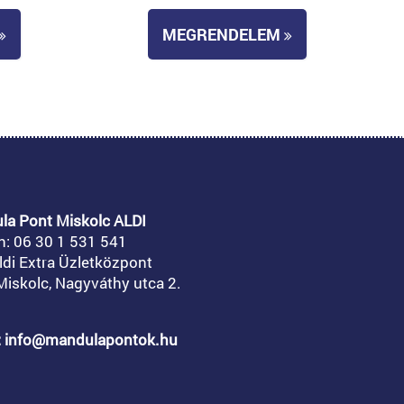
MEGRENDELEM
la Pont Miskolc ALDI
n:
06 30 1 531 541
ldi Extra Üzletközpont
iskolc, Nagyváthy utca 2.
l: info@mandulapontok.hu