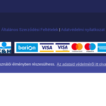
Általános Szerződési Feltételek
|
Adatvédelmi nyilatkozat
Arculat: Kreatív Vonalak
|
Programozás: WTStudio
használói élményben részesülhess.
Az adataid védelméről itt olv