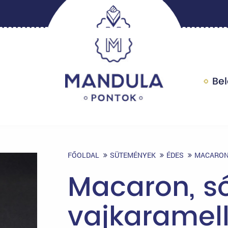
Be
FŐOLDAL
SÜTEMÉNYEK
ÉDES
MACARON,
Macaron, s
vajkaramel