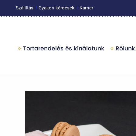
Szállítás
Gyakori kérdések
Karrier
|
|
Tortarendelés és kínálatunk
Rólunk