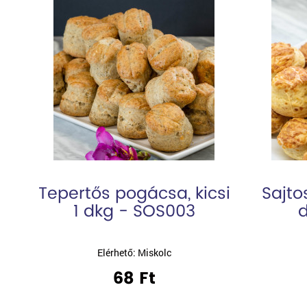
Tepertős pogácsa, kicsi
Sajto
1 dkg - SOS003
d
Elérhető: Miskolc
68 Ft