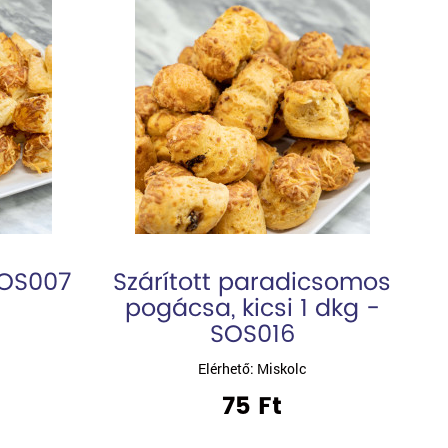
SOS007
Szárított paradicsomos
pogácsa, kicsi 1 dkg -
SOS016
Elérhető: Miskolc
75 Ft