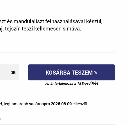
szt és mandulaliszt felhasználásával készül,
j, tejszín teszi kellemesen simává.
KOSÁRBA TESZEM
DB
Az ár tartalmazza a 18%-os ÁFÁ-t
d, leghamarabb
vasárnapra 2026-08-09
elkészül.
on