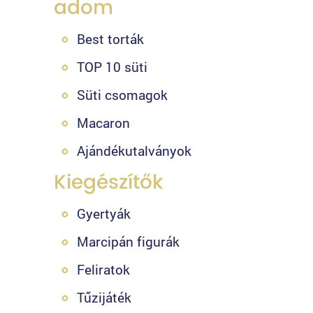
adom
Best torták
TOP 10 süti
Süti csomagok
Macaron
Ajándékutalványok
Kiegészítők
Gyertyák
Marcipán figurák
Feliratok
Tűzijáték