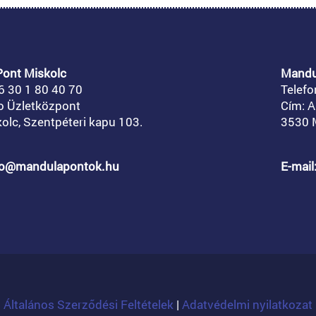
ont Miskolc
Mandu
6 30 1 80 40 70
Telefo
o Üzletközpont
Cím: A
olc, Szentpéteri kapu 103.
3530 M
nfo@mandulapontok.hu
E-mai
Általános Szerződési Feltételek
|
Adatvédelmi nyilatkozat