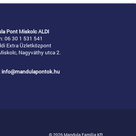
la Pont Miskolc ALDI
n:
06 30 1 531 541
ldi Extra Üzletközpont
iskolc, Nagyváthy utca 2.
l: info@mandulapontok.hu
© 2026 Mandula Família Kft.