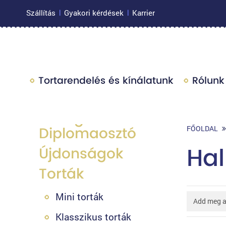
Szállítás
Gyakori kérdések
Karrier
|
|
Tortarendelés és kínálatunk
Rólunk
Ballagás és
Diplomaosztó
FŐOLDAL
Ha
Újdonságok
Torták
Mini torták
Klasszikus torták