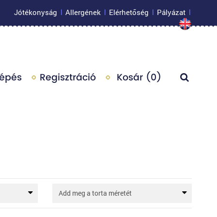
Jótékonyság
Allergének
Elérhetőség
Pályázat
|
|
|
|
lépés
Regisztráció
Kosár (
0
)