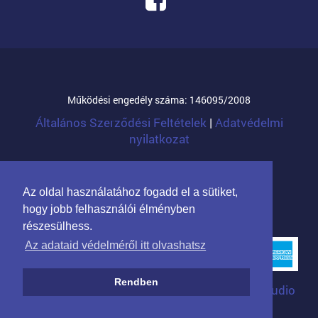
Működési engedély száma: 146095/2008
Általános Szerződési Feltételek
|
Adatvédelmi
nyilatkozat
© 2026 Mandula Família Kft.
Az oldal használatához fogadd el a sütiket,
hogy jobb felhasználói élményben
részesülhess.
Az adataid védelméről itt olvashatsz
Rendben
Arculat: Kreatív Vonalak
|
Programozás: WTStudio