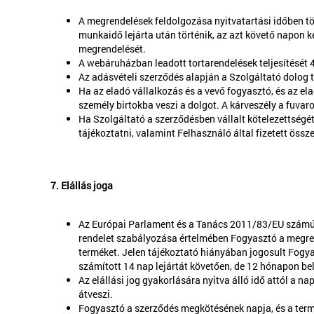
A megrendelések feldolgozása nyitvatartási időben t
munkaidő lejárta után történik, az azt követő napon k
megrendelését.
A webáruházban leadott tortarendelések teljesítését 4
Az adásvételi szerződés alapján a Szolgáltató dolog t
Ha az eladó vállalkozás és a vevő fogyasztó, és az ela
személy birtokba veszi a dolgot. A kárveszély a fuvar
Ha Szolgáltató a szerződésben vállalt kötelezettségét
tájékoztatni, valamint Felhasználó által fizetett össz
7. Elállás joga
Az Európai Parlament és a Tanács 2011/83/EU számú ir
rendelet szabályozása értelmében Fogyasztó a megrend
terméket. Jelen tájékoztató hiányában jogosult Fogya
számított 14 nap lejártát követően, de 12 hónapon bel
Az elállási jog gyakorlására nyitva álló idő attól a n
átveszi.
Fogyasztó a szerződés megkötésének napja, és a termé