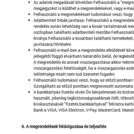
Az adatok megadását követően Felhasználó a ”megrend
megjegyzést is küldhet a megrendelésével, vagy e-mail
Felhasználó a megrendeléssel tudomásul veszi, hogy fi
Adatbeviteli hibák javítása: Felhasználó a megrendelés
rendelés során lehetőség van a kosár tartalmának me
oszlopban található adatbeviteli mezőbe Felhasználó 
kívánja Felhasználó a kosárban található termékeket,
javítására/törlésére.
Felhasználó e-mail-ben a megrendelés elküldését köv
jellegétől függő elvárható határidőn belül, de legkés
A megrendelés és annak visszaigazolása akkor tekinte
visszaigazolási felelősségét, ha a visszaigazolás azé
telítettsége miatt nem tud üzenetet fogadni.
Felhasználó tudomásul veszi, hogy az előző pontban t
Szolgáltató az előző pontban megnevezett automata vi
A bankkártyás fizetés révén Ön kényelmesen és bizto
használt, jelenleg legbiztonságosabbnak ítélt, titkosí
kiválasztásánál "fizetés bankkártyával" feliratra ka
Bank a VISA, VISA Electron, V-Pay, MasterCard, Maest
6. A megrendelések feldolgozása és teljesítés