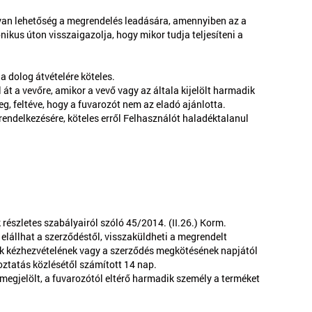
 van lehetőség a megrendelés leadására, amennyiben az a
ikus úton visszaigazolja, hogy mikor tudja teljesíteni a
a dolog átvételére köteles.
 át a vevőre, amikor a vevő vagy az általa kijelölt harmadik
eg, feltéve, hogy a fuvarozót nem az eladó ajánlotta.
rendelkezésére, köteles erről Felhasználót haladéktalanul
észletes szabályairól szóló 45/2014. (II.26.) Korm.
elállhat a szerződéstől, visszaküldheti a megrendelt
rmék kézhezvételének vagy a szerződés megkötésének napjától
koztatás közlésétől számított 14 nap.
a megjelölt, a fuvarozótól eltérő harmadik személy a terméket