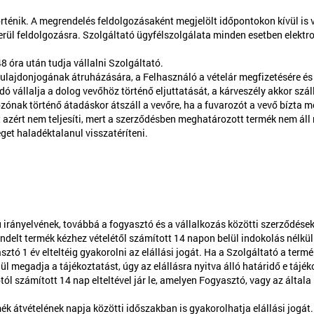
örténik. A megrendelés feldolgozásaként megjelölt időpontokon kívül is
erül feldolgozásra. Szolgáltató ügyfélszolgálata minden esetben elektron
8 óra után tudja vállalni Szolgáltató.
ulajdonjogának átruházására, a Felhasználó a vételár megfizetésére és 
dó vállalja a dolog vevőhöz történő eljuttatását, a kárveszély akkor száll
ozónak történő átadáskor átszáll a vevőre, ha a fuvarozót a vevő bízta m
 azért nem teljesíti, mert a szerződésben meghatározott termék nem áll 
eget haladéktalanul visszatéríteni.
ányelvének, továbbá a fogyasztó és a vállalkozás közötti szerződések r
elt termék kézhez vételétől számított 14 napon belül indokolás nélkül 
sztó 1 év elteltéig gyakorolni az elállási jogát. Ha a Szolgáltató a te
ül megadja a tájékoztatást, úgy az elállásra nyitva álló határidő e tájé
aptól számított 14 nap elteltével jár le, amelyen Fogyasztó, vagy az által
k átvételének napja közötti időszakban is gyakorolhatja elállási jogát.