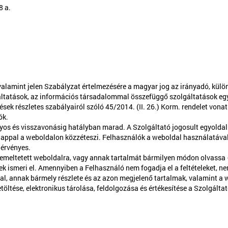
8 a.
lamint jelen Szabályzat értelmezésére a magyar jog az irányadó, különö
áltatások, az információs társadalommal összefüggő szolgáltatások egyes 
ések részletes szabályairól szóló 45/2014. (II. 26.) Korm. rendelet von
ók.
lyos és visszavonásig hatályban marad. A Szolgáltató jogosult egyold
 nappal a weboldalon közzéteszi. Felhasználók a weboldal használatáva
érvényes.
emeltetett weboldalra, vagy annak tartalmát bármilyen módon olvassa –
 ismeri el. Amennyiben a Felhasználó nem fogadja el a feltételeket, n
, annak bármely részlete és az azon megjelenő tartalmak, valamint a w
öltése, elektronikus tárolása, feldolgozása és értékesítése a Szolgáltat