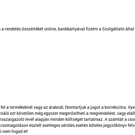
 rendelés összértékét online, bankkártyával fizetni a Szolgáltató által
 a termékeknél vagy az áraknál, fenntartjuk a jogot a korrekcióra. Ilye
ználó ezt követően még egyszer megerősítheti a megrendelést, vagy eláll
visszaigazoló levél alapján minden költséget tartalmaz. A számlát a c
, csomagoláson észlelt esetleges sérülés esetén köteles jegyzőkönyv felv
ó nem fogad el!