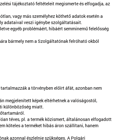
elési tájékoztató feltételeit megismerte és elfogadja, az
alótlan, vagy más személyhez köthető adatok esetén a
 adataival veszi igénybe szolgáltatásait.
illetve egyéb problémáért, hibáért semminemű felelősség
zámára bármely nem a Szolgáltatónak felróható okból
 tartalmazzák a törvényben előírt áfát, azonban nem
án megjelenített képek eltérhetnek a valóságostól,
ti különbözőség miatt.
dőtartamáról.
óan téves, pl. a termék közismert, általánosan elfogadott
 nem köteles a terméket hibás áron szállítani, hanem
tónak azonnal észlelnie szükséges. A Polgári