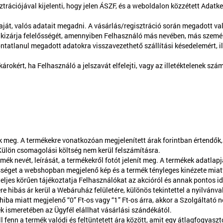
rációjával kijelenti, hogy jelen ÁSZF, és a weboldalon közzétett Adatkez
saját, valós adatait megadni. A vásárlás/regisztráció során megadott v
 kizárja felelősségét, amennyiben Felhasználó más nevében, más személy
ontatlanul megadott adatokra visszavezethető szállítási késedelemért, 
károkért, ha Felhasználó a jelszavát elfelejti, vagy az illetéktelenek s
k meg. A termékekre vonatkozóan megjelenített árak forintban értendők,
Külön csomagolási költség nem kerül felszámításra.
ék nevét, leírását, a termékekről fotót jelenít meg. A termékek adatlapj
ősséget a webshopban megjelenő kép és a termék tényleges kinézete miat
teljes körűen tájékoztatja Felhasználókat az akcióról és annak pontos i
ibás ár kerül a Webáruház felületére, különös tekintettel a nyilvánval
rhiba miatt megjelenő “0” Ft-os vagy “1” Ft-os árra, akkor a Szolgáltató
ek ismeretében az Ügyfél elállhat vásárlási szándékától.
l fenn a termék valódi és feltüntetett ára között, amit egy átlagfogyasz