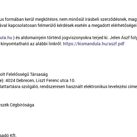
us formában kerül megkötésre, nem minősül írásbeli szerződésnek, magy
ával kapcsolatosan felmerülő kérdések esetén a megadott elérhetőségei
dula.hu
) és aldomainjein történő jogviszonyokra terjed ki. Jelen Ászf f
 kinyomtatható az alábbi linkről:
https://kismandula.hu/aszf.pdf
tolt Felelősségű Társaság
): 4024 Debrecen, Liszt Ferenc utca 10.
lattartásra szolgáló, rendszeresen használt elektronikus levelezési cím
yszék Cégbírósága
sadó Kft.