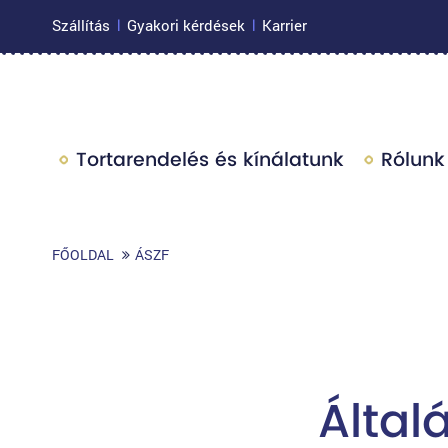
Szállítás
Gyakori kérdések
Karrier
|
|
Tortarendelés és kínálatunk
Rólunk
FŐOLDAL
ÁSZF
Által