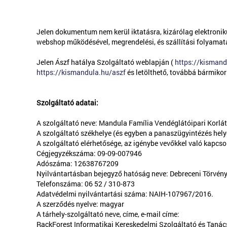
Jelen dokumentum nem kerül iktatásra, kizárólag elektronik
webshop működésével, megrendelési, és szállítási folyamat
Jelen Ászf hatálya Szolgáltató weblapján (
https://kisman
https://kismandula.hu/aszf
és letölthető, továbbá bármikor
Szolgáltató adatai:
A szolgáltató neve: Mandula Família Vendéglátóipari Korlá
A szolgáltató székhelye (és egyben a panaszügyintézés helye
A szolgáltató elérhetősége, az igénybe vevőkkel való kapcso
Cégjegyzékszáma: 09-09-007946
Adószáma: 12638767209
Nyilvántartásban bejegyző hatóság neve: Debreceni Törvén
Telefonszáma: 06 52 / 310-873
Adatvédelmi nyilvántartási száma: NAIH-107967/2016.
A szerződés nyelve: magyar
A tárhely-szolgáltató neve, címe, e-mail címe:
RackForest Informatikai Kereskedelmi Szolgáltató és Tanác