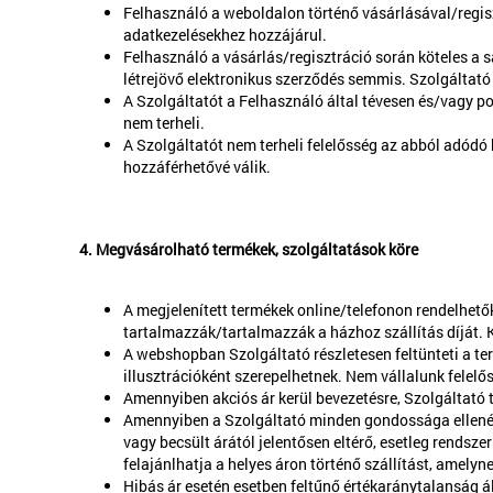
Felhasználó a weboldalon történő vásárlásával/regiszt
adatkezelésekhez hozzájárul.
Felhasználó a vásárlás/regisztráció során köteles a 
létrejövő elektronikus szerződés semmis. Szolgáltató
A Szolgáltatót a Felhasználó által tévesen és/vagy p
nem terheli.
A Szolgáltatót nem terheli felelősség az abból adódó 
hozzáférhetővé válik.
4. Megvásárolható termékek, szolgáltatások köre
A megjelenített termékek online/telefonon rendelhető
tartalmazzák/tartalmazzák a házhoz szállítás díját. 
A webshopban Szolgáltató részletesen feltünteti a term
illusztrációként szerepelhetnek. Nem vállalunk felel
Amennyiben akciós ár kerül bevezetésre, Szolgáltató 
Amennyiben a Szolgáltató minden gondossága ellenére h
vagy becsült árától jelentősen eltérő, esetleg rendsze
felajánlhatja a helyes áron történő szállítást, amelyn
Hibás ár esetén esetben feltűnő értékaránytalanság ál