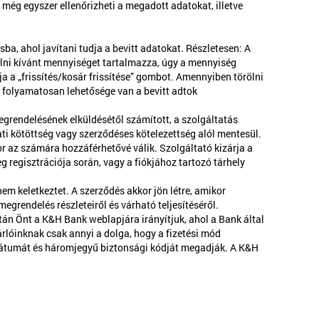
ég egyszer ellenőrizheti a megadott adatokat, illetve
ba, ahol javítani tudja a bevitt adatokat. Részletesen: A
lni kívánt mennyiséget tartalmazza, úgy a mennyiség
 a „frissítés/kosár frissítése” gombot. Amennyiben törölni
k folyamatosan lehetősége van a bevitt adtok
grendelésének elküldésétől számított, a szolgáltatás
ati kötöttség vagy szerződéses kötelezettség alól mentesül.
r az számára hozzáférhetővé válik. Szolgáltató kizárja a
 regisztrációja során, vagy a fiókjához tartozó tárhely
m keletkeztet. A szerződés akkor jön létre, amikor
grendelés részleteiről és várható teljesítéséről.
án Önt a K&H Bank weblapjára irányítjuk, ahol a Bank által
árlóinknak csak annyi a dolga, hogy a fizetési mód
i dátumát és háromjegyű biztonsági kódját megadják. A K&H