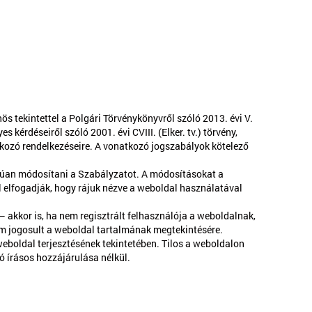
s tekintettel a Polgári Törvénykönyvről szóló 2013. évi V.
kérdéseiről szóló 2001. évi CVIII. (Elker. tv.) törvény,
atkozó rendelkezéseire. A vonatkozó jogszabályok kötelező
alúan módosítani a Szabályzatot. A módosításokat a
l elfogadják, hogy rájuk nézve a weboldal használatával
 akkor is, ha nem regisztrált felhasználója a weboldalnak,
em jogosult a weboldal tartalmának megtekintésére.
eboldal terjesztésének tekintetében. Tilos a weboldalon
ó írásos hozzájárulása nélkül.