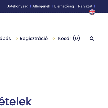
Jótékonyság
Allergének
Elérhetőség
Pályázat
|
|
|
|
lépés
Regisztráció
Kosár (
0
)
ételek