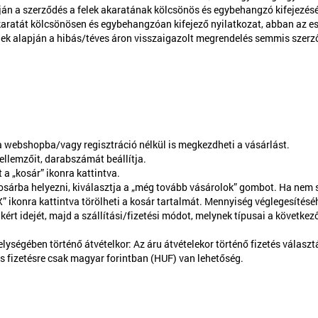
apján a szerződés a felek akaratának kölcsönös és egybehangzó kifejezé
akaratát kölcsönösen és egybehangzóan kifejező nyilatkozat, abban az e
ek alapján a hibás/téves áron visszaigazolt megrendelés semmis szerz
 a webshopba/vagy regisztráció nélkül is megkezdheti a vásárlást.
ellemzőit, darabszámát beállítja.
a „kosár” ikonra kattintva.
árba helyezni, kiválasztja a „még tovább vásárolok” gombot. Ha nem sz
 ikonra kattintva törölheti a kosár tartalmát. Mennyiség véglegesítéséhe
 kért idejét, majd a szállítási/fizetési módot, melynek típusai a következ
lységében történő átvételkor: Az áru átvételekor történő fizetés válasz
s fizetésre csak magyar forintban (HUF) van lehetőség.