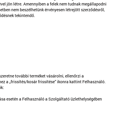
sével jön létre. Amennyiben a felek nem tudnak megállapodni
setben nem beszélhetünk érvényesen létrejött szerződésről,
ődésnek tekintendő.
eretne további terméket vásárolni, ellenőrzi a
z a „frissítés/kosár frissítése” ikonra kattint Felhasználó.
ők:
tása esetén a Felhasználó a Szolgáltató üzlethelységében