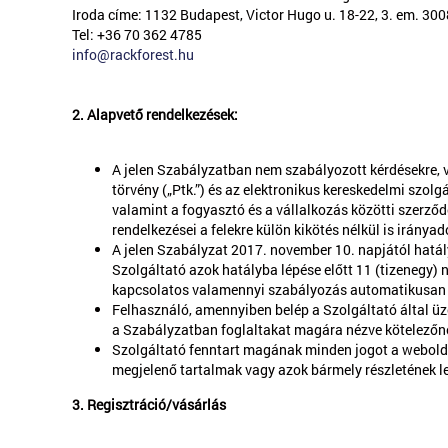
Iroda címe: 1132 Budapest, Victor Hugo u. 18-22, 3. em. 300
Tel: +36 70 362 4785
info@rackforest.hu
2. Alapvető rendelkezések:
A jelen Szabályzatban nem szabályozott kérdésekre, va
törvény („Ptk.”) és az elektronikus kereskedelmi szolg
valamint a fogyasztó és a vállalkozás közötti szerződ
rendelkezései a felekre külön kikötés nélkül is irányad
A jelen Szabályzat 2017. november 10. napjától hatá
Szolgáltató azok hatályba lépése előtt 11 (tizenegy)
kapcsolatos valamennyi szabályozás automatikusan 
Felhasználó, amennyiben belép a Szolgáltató által üz
a Szabályzatban foglaltakat magára nézve kötelezőnek
Szolgáltató fenntart magának minden jogot a weboldal
megjelenő tartalmak vagy azok bármely részletének let
3. Regisztráció/vásárlás