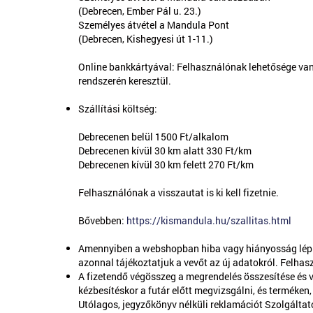
(Debrecen, Ember Pál u. 23.)
Személyes átvétel a Mandula Pont
(Debrecen, Kishegyesi út 1-11.)
Online bankkártyával: Felhasználónak lehetősége van a
rendszerén keresztül.
Szállítási költség:
Debrecenen belül 1500 Ft/alkalom
Debrecenen kívül 30 km alatt 330 Ft/km
Debrecenen kívül 30 km felett 270 Ft/km
Felhasználónak a visszautat is ki kell fizetnie.
Bővebben:
https://kismandula.hu/szallitas.html
Amennyiben a webshopban hiba vagy hiányosság lép fel
azonnal tájékoztatjuk a vevőt az új adatokról. Felhas
A fizetendő végösszeg a megrendelés összesítése és 
kézbesítéskor a futár előtt megvizsgálni, és terméken
Utólagos, jegyzőkönyv nélküli reklamációt Szolgáltat