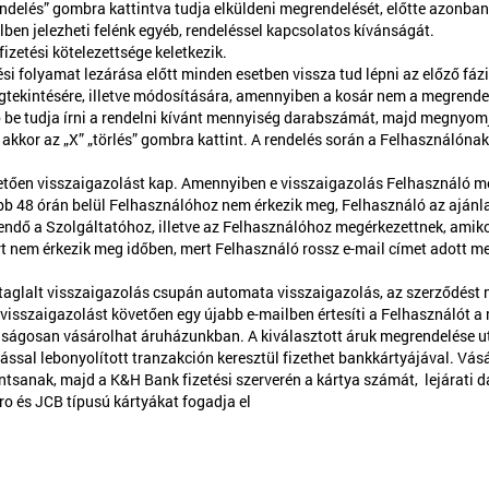
elés” gombra kattintva tudja elküldeni megrendelését, előtte azonban m
ben jelezheti felénk egyéb, rendeléssel kapcsolatos kívánságát.
zetési kötelezettsége keletkezik.
i folyamat lezárása előtt minden esetben vissza tud lépni az előző fázis
gtekintésére, illetve módosítására, amennyiben a kosár nem a megrende
be tudja írni a rendelni kívánt mennyiség darabszámát, majd megnyomja
 akkor az „X” „törlés” gombra kattint. A rendelés során a Felhasználóna
etően visszaigazolást kap. Amennyiben e visszaigazolás Felhasználó me
őbb 48 órán belül Felhasználóhoz nem érkezik meg, Felhasználó az ajánl
ndő a Szolgáltatóhoz, illetve az Felhasználóhoz megérkezettnek, amiko
rt nem érkezik meg időben, mert Felhasználó rossz e-mail címet adott meg
aglalt visszaigazolás csupán automata visszaigazolás, az szerződést ne
sszaigazolást követően egy újabb e-mailben értesíti a Felhasználót a me
nságosan vásárolhat áruházunkban. A kiválasztott áruk megrendelése ut
tással lebonyolított tranzakción keresztül fizethet bankkártyájával. Vás
ttintsanak, majd a K&H Bank fizetési szerverén a kártya számát, lejárat
ro és JCB típusú kártyákat fogadja el