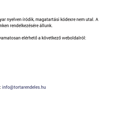
ar nyelven íródik, magatartási kódexre nem utal. A
nken rendelkezésére állunk.
olyamatosan elérhető a következő weboldalról:
e:
info@tortarendeles.hu