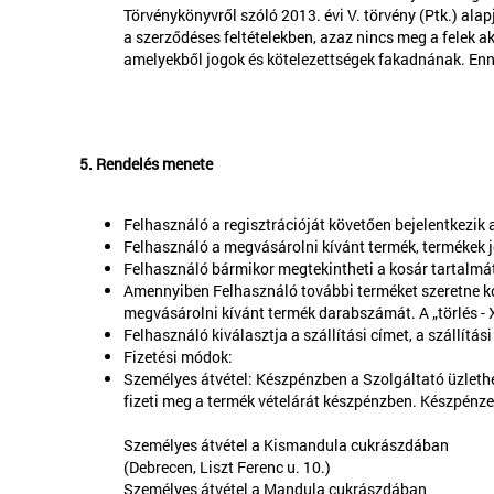
Törvénykönyvről szóló 2013. évi V. törvény (Ptk.) al
a szerződéses feltételekben, azaz nincs meg a felek 
amelyekből jogok és kötelezettségek fakadnának. Enn
5. Rendelés menete
Felhasználó a regisztrációját követően bejelentkezik
Felhasználó a megvásárolni kívánt termék, termékek j
Felhasználó bármikor megtekintheti a kosár tartalmát 
Amennyiben Felhasználó további terméket szeretne kos
megvásárolni kívánt termék darabszámát. A „törlés - X”
Felhasználó kiválasztja a szállítási címet, a szállítási
Fizetési módok:
Személyes átvétel: Készpénzben a Szolgáltató üzlethe
fizeti meg a termék vételárát készpénzben. Készpénze
Személyes átvétel a Kismandula cukrászdában
(Debrecen, Liszt Ferenc u. 10.)
Személyes átvétel a Mandula cukrászdában